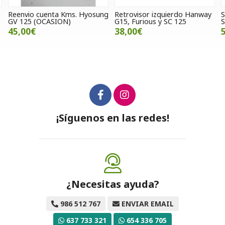
ng
Retrovisor izquierdo Hanway
Silencioso Giannelli para
G15, Furious y SC 125
Suzuki GSXR 1000 '07
38,00€
580,00€
¡Síguenos en las redes!
¿Necesitas ayuda?
986 512 767
ENVIAR EMAIL
637 733 321
654 336 705