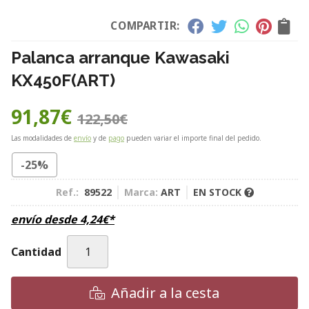
COMPARTIR:
Palanca arranque Kawasaki
KX450F
(ART)
91,87
€
122,50
€
Las modalidades de
envío
y de
pago
pueden variar el importe final del pedido.
-25%
Ref.:
89522
Marca:
ART
EN STOCK
envío desde
4,24
€
*
Cantidad
Añadir a la cesta