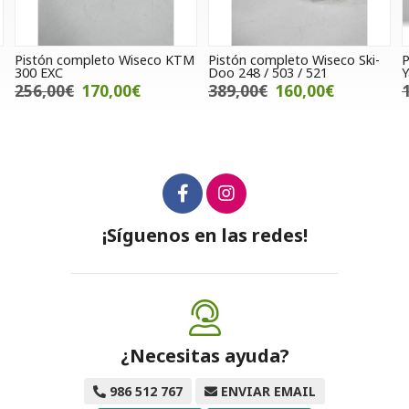
M
Pistón completo Wiseco Ski-
Pistón completo Wiseco
Doo 248 / 503 / 521
Yamaha YZ 175
389,00€
160,00€
155,00€
115,00€
¡Síguenos en las redes!
¿Necesitas ayuda?
986 512 767
ENVIAR EMAIL