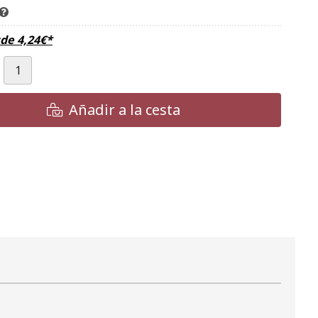
sde
4,24
€
*
Añadir a la cesta