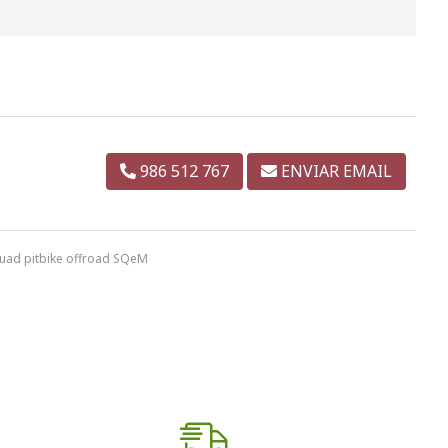
986 512 767
ENVIAR EMAIL
uad pitbike offroad SQeM
.