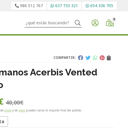
986 512 767
637 733 321
654 336 705
0
Buscar
COMPARTIR:
manos Acerbis Vented
o
€
40,00
€
 de
envío
y de
pago
pueden variar el importe final del pedido.
ta