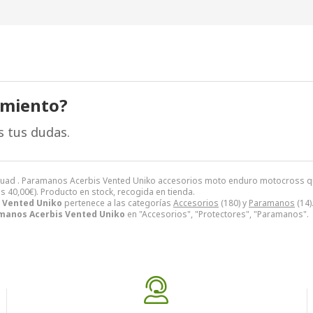
amiento?
s tus dudas.
uad . Paramanos Acerbis Vented Uniko accesorios moto enduro motocross q
es
40,00
€
). Producto en stock, recogida en tienda.
 Vented Uniko
pertenece a las categorías
Accesorios
(180) y
Paramanos
(14)
manos Acerbis Vented Uniko
en "Accesorios", "Protectores", "Paramanos".