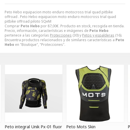
Peto Hebo equipacion moto enduro motocross trial quad pitbike
offroad . Peto Hebo equipacion moto enduro motocross trial quad
pitbike offroad piloto SQeM
Comprar
Peto Hebo
por
87,00
€
. Producto en stock, recogida en tienda.
Precio, información, características e imágenes de
Peto Hebo
pertenece a las categorías
Protecciones
(30) y
Petos y espalderas
(16).
Encuentra productos relacionados y de similares características a
Peto
Hebo
en "Boutique", "Protecciones".
Peto integral Unik Px-01 fluor
Peto Mots Skin
P