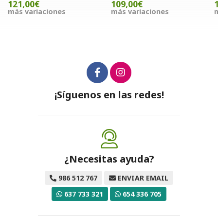
121,00€
109,00€
más variaciones
más variaciones
m
¡Síguenos en las redes!
¿Necesitas ayuda?
986 512 767
ENVIAR EMAIL
637 733 321
654 336 705