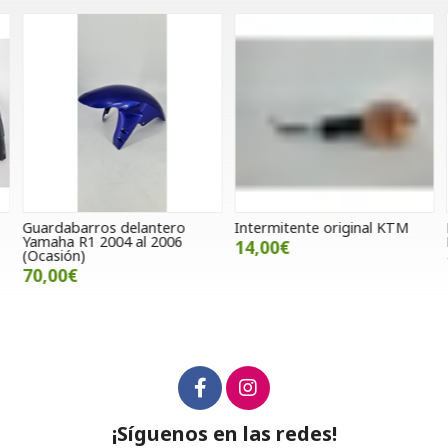
Guardabarros delantero
Intermitente original KTM
L
Yamaha R1 2004 al 2006
R
14,00€
(Ocasión)
70,00€
¡Síguenos en las redes!