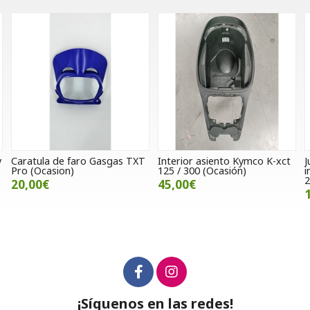
Gasgas TXT
Interior asiento Kymco K-xct
Junta de carter izquie
125 / 300 (Ocasión)
interior SWM Superdu
2017
45,00€
12,00€
¡Síguenos en las redes!