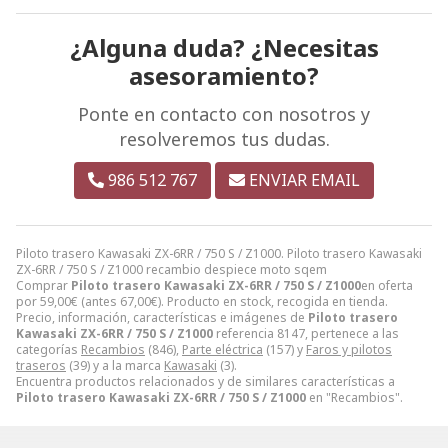
¿Alguna duda? ¿Necesitas
asesoramiento?
Ponte en contacto con nosotros y
resolveremos tus dudas.
986 512 767
ENVIAR EMAIL
Piloto trasero Kawasaki ZX-6RR / 750 S / Z1000. Piloto trasero Kawasaki
ZX-6RR / 750 S / Z1000 recambio despiece moto sqem
Comprar
Piloto trasero Kawasaki ZX-6RR / 750 S / Z1000
en oferta
por
59,00
€
(antes
67,00
€
). Producto en stock, recogida en tienda.
Precio, información, características e imágenes de
Piloto trasero
Kawasaki ZX-6RR / 750 S / Z1000
referencia 8147, pertenece a las
categorías
Recambios
(846),
Parte eléctrica
(157) y
Faros y pilotos
traseros
(39) y a la marca
Kawasaki
(3).
Encuentra productos relacionados y de similares características a
Piloto trasero Kawasaki ZX-6RR / 750 S / Z1000
en "Recambios".