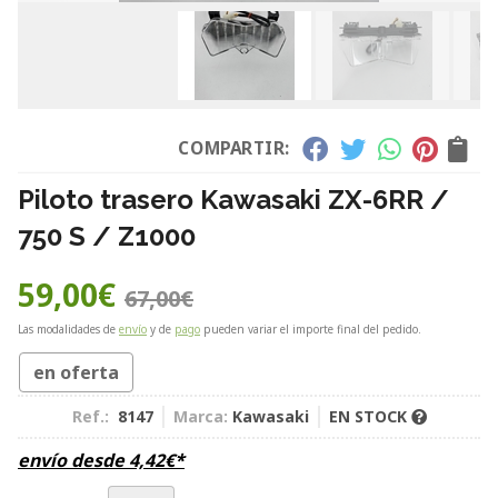
COMPARTIR:
Piloto trasero Kawasaki ZX-6RR /
750 S / Z1000
59,00
€
67,00
€
Las modalidades de
envío
y de
pago
pueden variar el importe final del pedido.
en oferta
Ref.:
8147
Marca:
Kawasaki
EN STOCK
envío desde
4,42
€
*