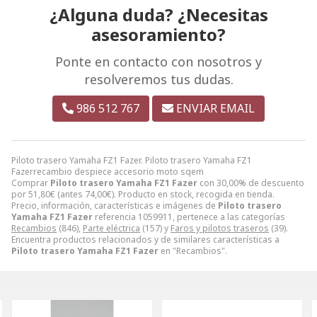
¿Alguna duda? ¿Necesitas
asesoramiento?
Ponte en contacto con nosotros y
resolveremos tus dudas.
986 512 767
ENVIAR EMAIL
Piloto trasero Yamaha FZ1 Fazer. Piloto trasero Yamaha FZ1
Fazerrecambio despiece accesorio moto sqem
Comprar
Piloto trasero Yamaha FZ1 Fazer
con 30,00% de descuento
por
51,80
€
(antes
74,00
€
). Producto en stock, recogida en tienda.
Precio, información, características e imágenes de
Piloto trasero
Yamaha FZ1 Fazer
referencia 1059911, pertenece a las categorías
Recambios
(846),
Parte eléctrica
(157) y
Faros y pilotos traseros
(39).
Encuentra productos relacionados y de similares características a
Piloto trasero Yamaha FZ1 Fazer
en "Recambios".