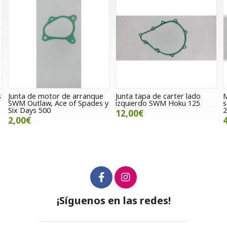
 de arranque
Junta tapa de carter lado
Maneta de embrag
e of Spades y
izquierdo SWM Hoku 125
soporte SWM RS 1
2022
12,00€
48,00€
¡Síguenos en las redes!