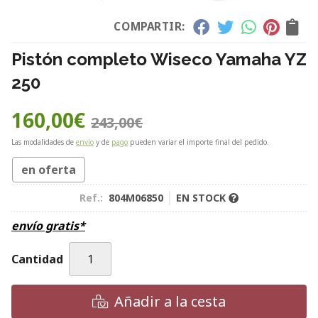
COMPARTIR:
Pistón completo Wiseco Yamaha YZ
250
160,00
€
243,00
€
Las modalidades de
envío
y de
pago
pueden variar el importe final del pedido.
en oferta
Ref.:
804M06850
EN STOCK
envío gratis*
Cantidad
Añadir a la cesta