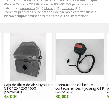
Precio, información, características e imágenes de
Pistón completo
Wiseco Yamaha YZ 250
referencia 804M06850, pertenece a las
categorías
Recambios
(846),
Motor
(88) y
Pistones
(11).
Encuentra productos relacionados y de similares características a
Pistón completo Wiseco Yamaha YZ 250
en "Recambios".
g
Conmutador de luces y
Equipo bomba inyectora y
J
cortacorrientes Hyosung GTR
aforador Kymco K-Xct 125
P
(OCASION)
/300 (Ocasión)
30,00€
90,00€