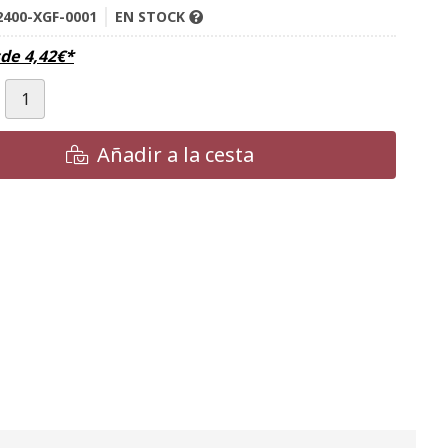
400-XGF-0001
EN STOCK
sde
4,42
€
*
Añadir a la cesta