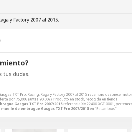
ga y Factory 2007 al 2015.
amiento?
s tus dudas.
sgas TXT Pro, Racing, Raga y Factory 2007 al 2015 recambio despiece motor
ferta por
75,00
€
(antes
90,00
€
). Producto en stock, recogida en tienda.
brague Gasgas TXT Pro 2007/2015
referencia XM22400-XGF-0001, pertenece
a muelle de embrague Gasgas TXT Pro 2007/2015
en "Recambios".