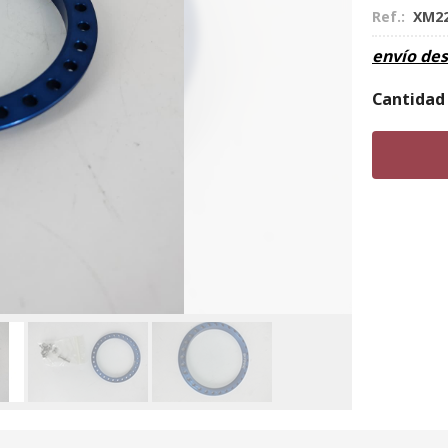
Ref.:
XM22
envío de
Cantidad