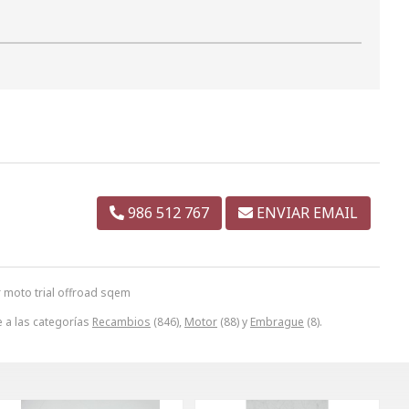
986 512 767
ENVIAR EMAIL
 moto trial offroad sqem
 a las categorías
Recambios
(846),
Motor
(88) y
Embrague
(8).