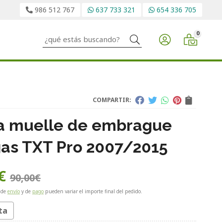
986 512 767
637 733 321
654 336 705
0
Buscar
COMPARTIR:
a muelle de embrague
as TXT Pro 2007/2015
€
90,00
€
 de
envío
y de
pago
pueden variar el importe final del pedido.
ta