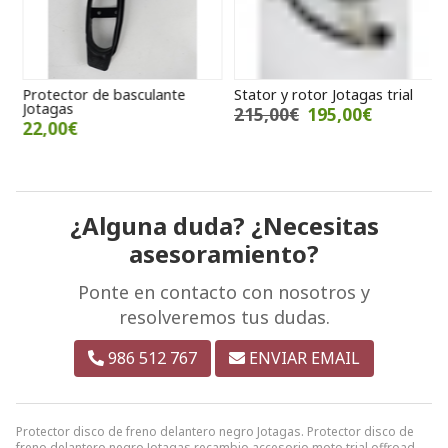
Protector de basculante
Stator y rotor Jotagas trial
V
Jotagas
y
215,00€
195,00€
22,00€
¿Alguna duda? ¿Necesitas
asesoramiento?
Ponte en contacto con nosotros y
resolveremos tus dudas.
986 512 767
ENVIAR EMAIL
Protector disco de freno delantero negro Jotagas. Protector disco de
freno delantero negro Jotagas recambio accesorio moto trial offroad