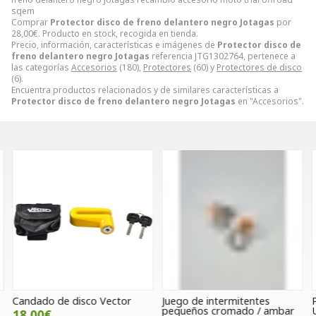
sqem
Comprar
Protector disco de freno delantero negro Jotagas
por
28,00
€
. Producto en stock, recogida en tienda.
Precio, información, características e imágenes de
Protector disco de
freno delantero negro Jotagas
referencia JTG1302764, pertenece a
las categorías
Accesorios
(180),
Protectores
(60) y
Protectores de disco
(6).
Encuentra productos relacionados y de similares características a
Protector disco de freno delantero negro Jotagas
en "Accesorios".
Candado de disco Vector
Juego de intermitentes
P
pequeños cromado / ambar
U
18,00€