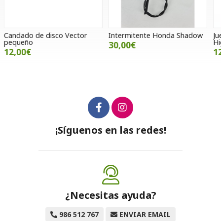
Intermitente Honda Shadow
Juego de torretas cromadas
P
Highway Hanwk
30,00€
125,89€
¡Síguenos en las redes!
¿Necesitas ayuda?
986 512 767
ENVIAR EMAIL