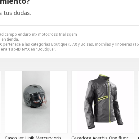
amiento?
s tus dudas.
oad campo enduro mx motocross trial sqem
 en tienda.
X
pertenece a las categorías
Boutique
(573) y
Bolsas, mochilas y riñoneras
(16
nera 1Up4D NYX
en "Boutique".
Casco jet Unik Mercury gris
Cazadora Acerbis One fluor