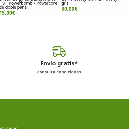
FMF Powerbomb / Powercore
gris
de doble panel
30,00€
15,00€
Envío gratis*
consulta condiciones
clusivas.