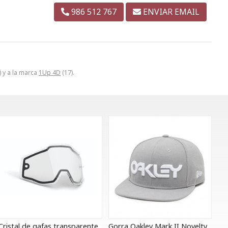
986 512 767
ENVIAR EMAIL
) y a la marca
1Up 4D
(17).
Cristal de gafas transparente
Gorra Oakley Mark II Novelty