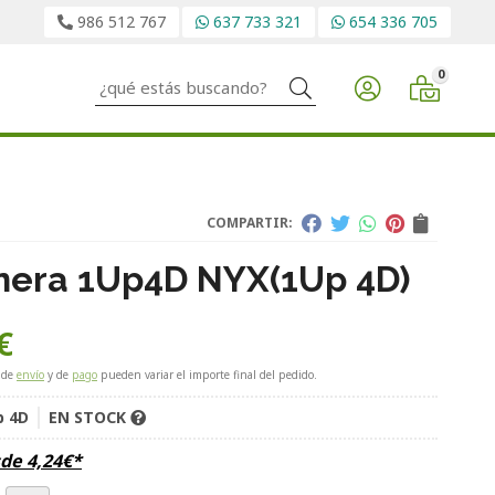
986 512 767
637 733 321
654 336 705
0
Buscar
COMPARTIR:
nera 1Up4D NYX
(1Up 4D)
€
 de
envío
y de
pago
pueden variar el importe final del pedido.
p 4D
EN STOCK
sde
4,24
€
*