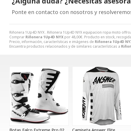
¿Alguna duda? ¿Necesitas asesor
Ponte en contacto con nosotros y resolveremo
Riñonera 1Up4D NYX . Riñonera 1Up4D NYX equipacion ropa moto offr
Comprar
Riñonera 1Up4D NYX
por
48,00
€
. Producto en stock, recogida
Precio, información, características e imágenes de
Riñonera 1Up4D NY
Encuentra productos relacionados y de similares características a
Riño
Botas Falco Extreme Pro 02
Camiseta Answer Elite