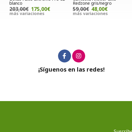
blanco
Redzone gris/negro
203,00€
175,00€
59,00€
48,00€
más variaciones
más variaciones
¡Síguenos en las redes!
Suscríbe