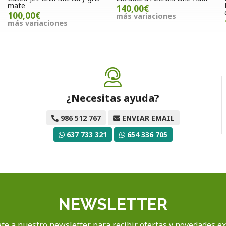
mate
140,00€
100,00€
más variaciones
más variaciones
¿Necesitas ayuda?
986 512 767
ENVIAR EMAIL
637 733 321
654 336 705
NEWSLETTER
te a nuestro newsletter para recibir ofertas y novedades ex