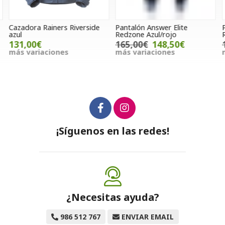
Cazadora Rainers Riverside
Pantalón Answer Elite
P
azul
Redzone Azul/rojo
R
131,00€
165,00€
148,50€
más variaciones
más variaciones
m
¡Síguenos en las redes!
¿Necesitas ayuda?
986 512 767
ENVIAR EMAIL