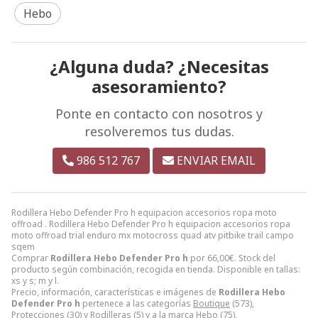
Hebo
¿Alguna duda? ¿Necesitas
asesoramiento?
Ponte en contacto con nosotros y
resolveremos tus dudas.
986 512 767
ENVIAR EMAIL
Rodillera Hebo Defender Pro h equipacion accesorios ropa moto
offroad . Rodillera Hebo Defender Pro h equipacion accesorios ropa
moto offroad trial enduro mx motocross quad atv pitbike trail campo
sqem
Comprar
Rodillera Hebo Defender Pro h
por
66,00
€
. Stock del
producto según combinación, recogida en tienda. Disponible en tallas:
xs y s; m y l.
Precio, información, características e imágenes de
Rodillera Hebo
Defender Pro h
pertenece a las categorías
Boutique
(573),
Protecciones
(30) y
Rodilleras
(5) y a la marca
Hebo
(75).