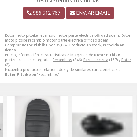
resolveremos tus dudas.
986 512 767
ENVIAR EMAIL
Rotor moto pitbike recambio motor parte electrica offroad sqem. Rotor
moto pitbike recambio motor parte electrica offroad sqem
Comprar
Rotor Pitbike
por
35,00
€
. Producto en stock, recogida en
tienda.
Precio, información, características e imágenes de
Rotor Pitbike
pertenece a las categorías
Recambios
(846),
Parte eléctrica
(157) y
Rotor
(2).
Encuentra productos relacionados y de similares características a
Rotor Pitbike
en "Recambios".