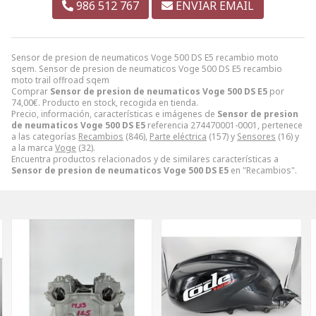
986 512 767
ENVIAR EMAIL
Sensor de presion de neumaticos Voge 500 DS E5 recambio moto
sqem. Sensor de presion de neumaticos Voge 500 DS E5 recambio
moto trail offroad sqem
Comprar
Sensor de presion de neumaticos Voge 500 DS E5
por
74,00
€
. Producto en stock, recogida en tienda.
Precio, información, características e imágenes de
Sensor de presion
de neumaticos Voge 500 DS E5
referencia 274470001-0001, pertenece
a las categorías
Recambios
(846),
Parte eléctrica
(157) y
Sensores
(16) y
a la marca
Voge
(32).
Encuentra productos relacionados y de similares características a
Sensor de presion de neumaticos Voge 500 DS E5
en "Recambios".