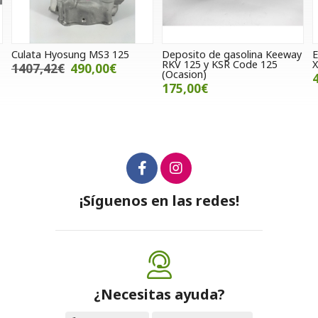
Deposito de gasolina Keeway
Electroventilador Kymco K-
F
RKV 125 y KSR Code 125
Xct 125 / 300 (Ocasión)
(Ocasion)
45,00€
175,00€
¡Síguenos en las redes!
¿Necesitas ayuda?