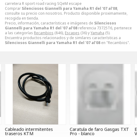
carretera R sport road racing SQeM escape
Comprar
Silenciosos Giannelli para Yamaha R1 del '07 al'08
,
consulte su precio con nosotros. Producto disponible proximamente,
recogida en tienda.
Precio, información, características e imágenes de
Silenciosos
Giannelli para Yamaha R1 del '07 al'08
referencia 73725T6, pertenece
a las categorías
Recambios
(846),
Escapes
(36) y
Yamaha
(5).
Encuentra productos relacionados y de similares características a
Silenciosos Giannelli para Yamaha R1 del '07 al'08
en "Recambios".
Cableado intermitentes
Caratula de faro Gasgas TXT
E
traseros KTM
Pro - blanco
V