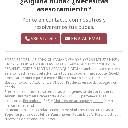
¿Alguna duda? ¿Necesitas
asesoramiento?
Ponte en contacto con nosotros y
resolveremos tus dudas.
986 512 767
ENVIAR EMAIL
PORTA ESCOBILLAS TMAX XP YAMAHA YFM YXZ YXE XVS MT FZ8 NIKEN
GRIZZLY . PORTA ESCOBILLAS TMAX XP YAMAHA YFM YXZ YXE XVS MT
FZ8 NIKEN GRIZZLY MOTOR ARRANQUE OEM recambio moto carretera
asfalto road naked trail adventure touring scooter maxiscooter SQeM
Comprar
Soporte porta escobillas Yamaha
con 20,00% de
descuento por
57,20
€
(antes
71,50
€
). Producto en stock, recogida en
tienda.
Precio, información, características e imágenes de
Soporte porta
escobillas Yamaha
referencia 4B5-81840-00, pertenece a las
categorías
Recambios
(846) y
Motores de arranque y juntas
(4) y a la
marca
Yamaha
(21).
Encuentra productos relacionados y de similares características a
Soporte porta escobillas Yamaha
en "Recambios", "Parte eléctrica",
"Motores de arranque y juntas".