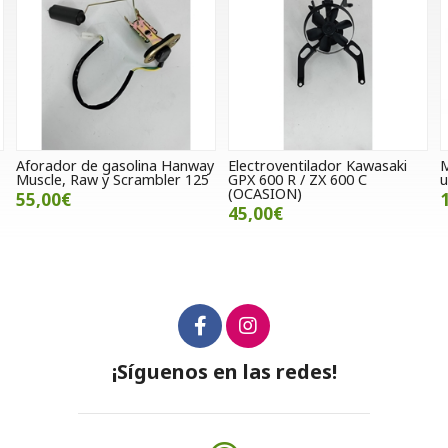
Hanway
Electroventilador Kawasaki
Maleta lateral izquierda
er 125
GPX 600 R / ZX 600 C
universal Vramack (Ocasio
(OCASION)
175,00€
45,00€
¡Síguenos en las redes!