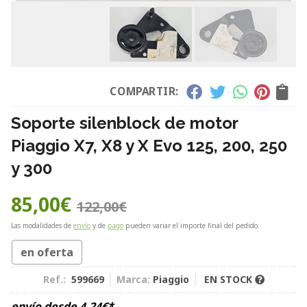
COMPARTIR:
Soporte silenblock de motor
Piaggio X7, X8 y X Evo 125, 200, 250
y 300
85,00
€
122,00
€
Las modalidades de
envío
y de
pago
pueden variar el importe final del pedido.
en oferta
Ref.:
599669
Marca:
Piaggio
EN STOCK
envío desde
4,24
€
*