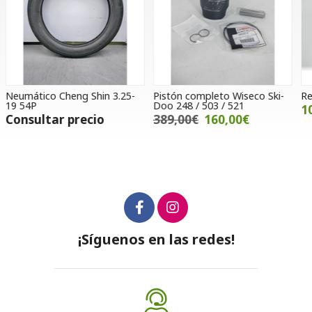
Pistón completo Wiseco Ski-
Retén de aceite Voge SR4
S
Doo 248 / 503 / 521
T
10,00€
389,00€
160,00€
¡Síguenos en las redes!