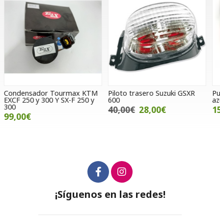
Piloto trasero Suzuki GSXR
Puños Progrip Stoner color
T
600
azul
Y
40,00€
28,00€
15,00€
¡Síguenos en las redes!