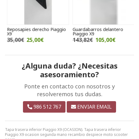
Reposapies derecho Piaggio
Guardabarros delantero
I
X9
Piaggio X9
X
35,00€
25,00€
143,82€
105,00€
¿Alguna duda? ¿Necesitas
asesoramiento?
Ponte en contacto con nosotros y
resolveremos tus dudas.
986 512 767
ENVIAR EMAIL
Tapa trasera inferior Piaggio X9 (OCASION). Tapa trasera inferior
Piaggio X9 ocasion segunda mano recambio despiece moto scooter