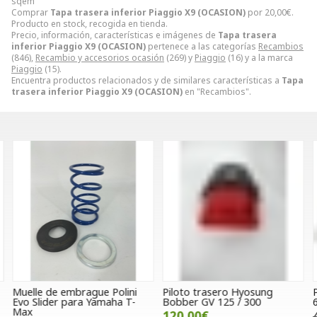
sqem
Comprar
Tapa trasera inferior Piaggio X9 (OCASION)
por
20,00
€
.
Producto en stock, recogida en tienda.
Precio, información, características e imágenes de
Tapa trasera
inferior Piaggio X9 (OCASION)
pertenece a las categorías
Recambios
(846),
Recambio y accesorios ocasión
(269) y
Piaggio
(16) y a la marca
Piaggio
(15).
Encuentra productos relacionados y de similares características a
Tapa
trasera inferior Piaggio X9 (OCASION)
en "Recambios".
Muelle de embrague Polini
Piloto trasero Hyosung
P
Evo Slider para Yamaha T-
Bobber GV 125 / 300
6
Max
120,00€