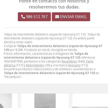
Ponte en contacto con nosotros y
resolveremos tus dudas.
986 512 767
ENVIAR EMAIL
Tulipa de intermitente delantero izquierdo Hyosung GT 125. Tulipa de
intermitente delantero izquierdo Hyosung GT 125 recambio parte
electrica moto sqem
Comprar
Tulipa de intermitente delantero izquierdo Hyosung GT
125
por
8,00
€
. Producto en stock, recogida en tienda.
Precio, información, características e imágenes de
Tulipa de
intermitente delantero izquierdo Hyosung GT 125
referencia
35632HR7900, pertenece a las categorías
Recambios
(846),
Parte
eléctrica
(157) y
Intermitentes
(30) y a la marca
Hyosung
(112).
Encuentra productos relacionados y de similares características a
Tulipa de intermitente delantero izquierdo Hyosung GT 125
en
"Recambios".