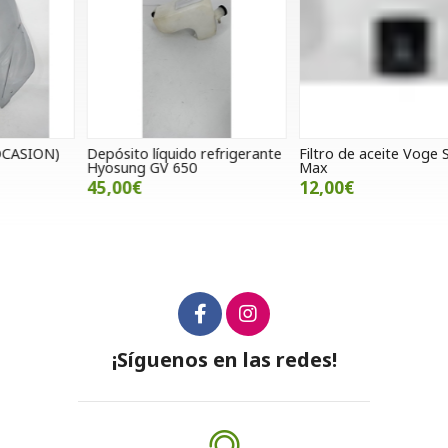
Depósito líquido refrigerante
Filtro de aceite Voge SR4
G
Hyosung GV 650
Max
V
45,00€
12,00€
¡Síguenos en las redes!