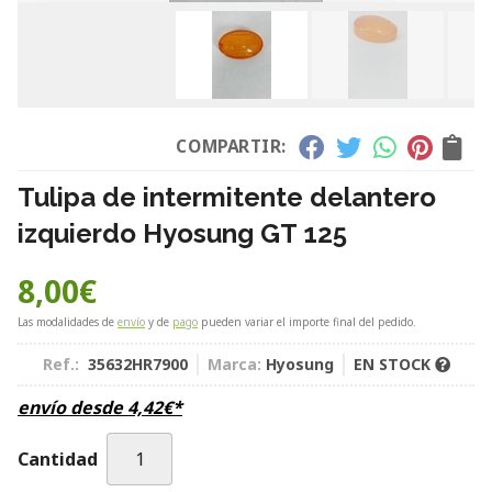
COMPARTIR:
Tulipa de intermitente delantero
izquierdo Hyosung GT 125
8,00
€
Las modalidades de
envío
y de
pago
pueden variar el importe final del pedido.
Ref.:
35632HR7900
Marca:
Hyosung
EN STOCK
envío desde
4,42
€
*
Cantidad