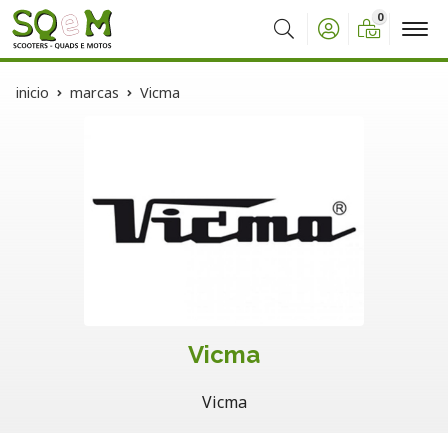
0
Buscar
inicio
marcas
Vicma
Vicma
Vicma