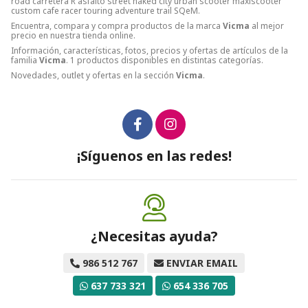
road carretera R asfalto street naked city urban scooter maxiscooter
custom cafe racer touring adventure trail SQeM.
Encuentra, compara y compra productos de la marca
Vicma
al mejor
precio en nuestra tienda online.
Información, características, fotos, precios y ofertas de artículos de la
familia
Vicma
. 1 productos disponibles en distintas categorías.
Novedades, outlet y ofertas en la sección
Vicma
.
¡Síguenos en las redes!
¿Necesitas ayuda?
986 512 767
ENVIAR EMAIL
637 733 321
654 336 705