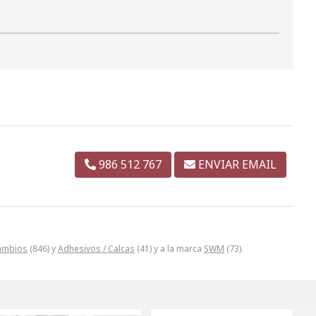
986 512 767
ENVIAR EMAIL
ambios
(846) y
Adhesivos / Calcas
(41) y a la marca
SWM
(73).