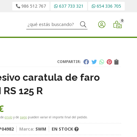
986 512 767
637 733 321
654 336 705
0
Buscar
COMPARTIR:
sivo caratula de faro
RS 125 R
€
 de
envío
y de
pago
pueden variar el importe final del pedido.
P04982
Marca:
SWM
EN STOCK