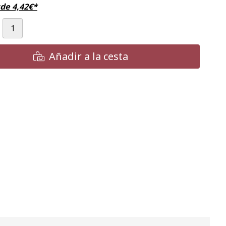
sde
4,42
€
*
Añadir a la cesta