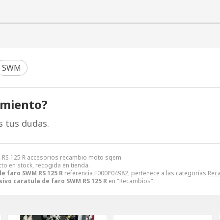
SWM
amiento?
s tus dudas.
WM RS 125 R accesorios recambio moto sqem
cto en stock, recogida en tienda.
de faro SWM RS 125 R
referencia F000P04982, pertenece a las categorías
Rec
ivo caratula de faro SWM RS 125 R
en "Recambios".