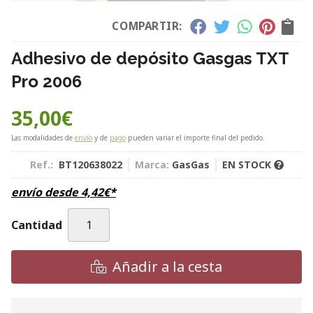
COMPARTIR:
Adhesivo de depósito Gasgas TXT
Pro 2006
35,00
€
Las modalidades de
envío
y de
pago
pueden variar el importe final del pedido.
Ref.:
BT120638022
Marca:
GasGas
EN STOCK
envío desde
4,42
€
*
Cantidad
Añadir a la cesta