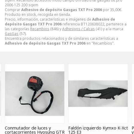
sqem. Recambio accesorio moto campo offroad trial gasgas txt pro
2006 125 200 sqem
Comprar
Adhesivo de depósito Gasgas TXT Pro 2006
por
35,00
€
.
Producto en stock, recogida en tienda.
Precio, información, características e imágenes de
Adhesivo de
depósito Gasgas TXT Pro 2006
referencia BT120638022, pertenece a
las categorías
Recambios
(846) y
Adhesivos / Calcas
(41) y a la marca
GasGas
(57).
Encuentra productos relacionados y de similares características a
Adhesivo de depósito Gasgas TXT Pro 2006
en "Recambios".
utador de luces y
Faldón izquierdo Kymxo K-Xct
Piloto 
acorrientes Hyosung GTR
125 E3
y CB 13