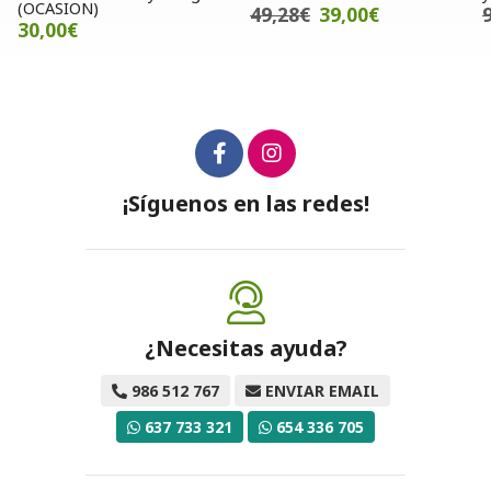
ASION)
49,28€
39,00€
91,00
00€
¡Síguenos en las redes!
¿Necesitas ayuda?
986 512 767
ENVIAR EMAIL
637 733 321
654 336 705