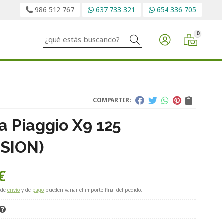
986 512 767
637 733 321
654 336 705
0
Buscar
COMPARTIR:
a Piaggio X9 125
SION)
€
 de
envío
y de
pago
pueden variar el importe final del pedido.