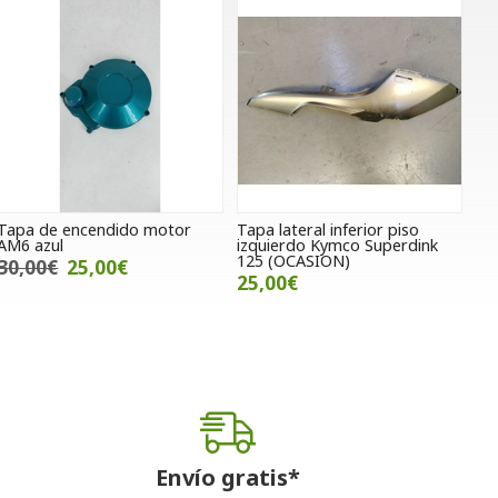
Tapa de encendido motor
Tapa lateral inferior piso
AM6 azul
izquierdo Kymco Superdink
125 (OCASION)
30,00€
25,00€
25,00€
Envío gratis*