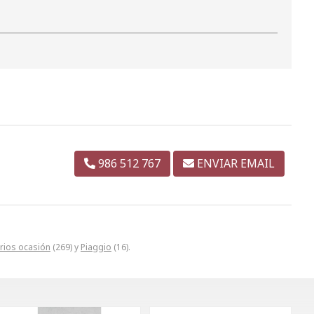
986 512 767
ENVIAR EMAIL
rios ocasión
(269) y
Piaggio
(16).