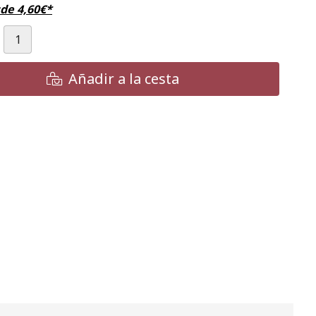
sde
4,60
€
*
Añadir a la cesta