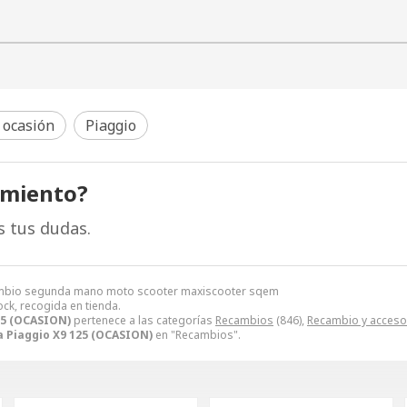
 ocasión
Piaggio
amiento?
s tus dudas.
cambio segunda mano moto scooter maxiscooter sqem
ock, recogida en tienda.
25 (OCASION)
pertenece a las categorías
Recambios
(846),
Recambio y acceso
 Piaggio X9 125 (OCASION)
en "Recambios".