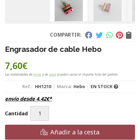
COMPARTIR:
Engrasador de cable Hebo
7,60
€
Las modalidades de
envío
y de
pago
pueden variar el importe final del pedido.
Ref.:
HH1210
Marca:
Hebo
EN STOCK
envío desde
4,42
€
*
Cantidad
Añadir a la cesta