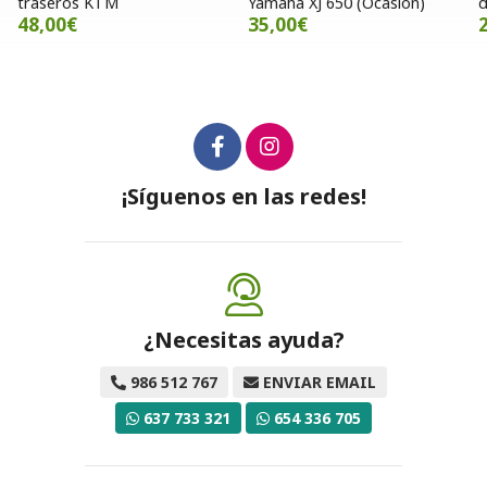
traseros KTM
Yamaha XJ 650 (Ocasion)
d
48,00€
35,00€
¡Síguenos en las redes!
¿Necesitas ayuda?
986 512 767
ENVIAR EMAIL
637 733 321
654 336 705