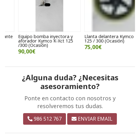
Equipo bomba inyectora y
Llanta delantera Kymco K-Xct
P
aforador Kymco K-Xct 125
125 / 300 (Ocasión)
K
/300 (Ocasión)
75,00€
90,00€
¿Alguna duda? ¿Necesitas
asesoramiento?
Ponte en contacto con nosotros y
resolveremos tus dudas.
986 512 767
ENVIAR EMAIL