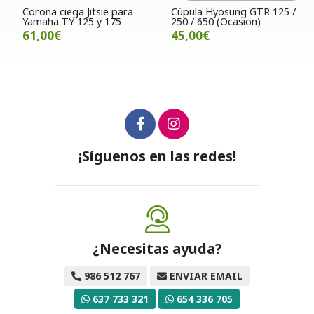
Corona ciega Jitsie para
Cúpula Hyosung GTR 125 /
J
Yamaha TY 125 y 175
250 / 650 (Ocasion)
61,00€
45,00€
¡Síguenos en las redes!
¿Necesitas ayuda?
986 512 767
ENVIAR EMAIL
637 733 321
654 336 705