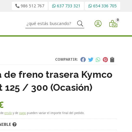
986 512 767
637 733 321
654 336 705
0
Buscar
COMPARTIR:
a de freno trasera Kymco
t 125 / 300 (Ocasión)
€
 de
envío
y de
pago
pueden variar el importe final del pedido.
NIBLE