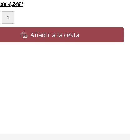
sde
4,24
€
*
Añadir a la cesta