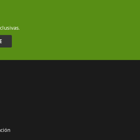
clusivas.
E
ción