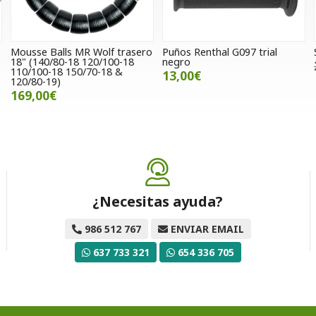
-
Mousse Balls MR Wolf trasero
Puños Renthal G097 trial
18" (140/80-18 120/100-18
negro
110/100-18 150/70-18 &
13,00€
120/80-19)
169,00€
¿Necesitas ayuda?
986 512 767
ENVIAR EMAIL
637 733 321
654 336 705