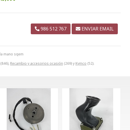
986 512 767
ENVIAR EMAIL
unda mano sqem
(846),
Recambio y accesorios ocasión
(269) y
Kymco
(52).