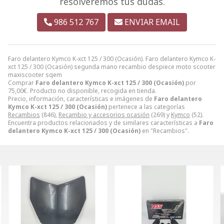
resolveremos tus dudas.
986 512 767
ENVIAR EMAIL
Faro delantero Kymco K-xct 125 / 300 (Ocasión). Faro delantero Kymco K-
xct 125 / 300 (Ocasión) segunda mano recambio despiece moto scooter
maxiscooter sqem
Comprar
Faro delantero Kymco K-xct 125 / 300 (Ocasión)
por
75,00
€
. Producto no disponible, recogida en tienda.
Precio, información, características e imágenes de
Faro delantero
Kymco K-xct 125 / 300 (Ocasión)
pertenece a las categorías
Recambios
(846),
Recambio y accesorios ocasión
(269) y
Kymco
(52).
Encuentra productos relacionados y de similares características a
Faro
delantero Kymco K-xct 125 / 300 (Ocasión)
en "Recambios".