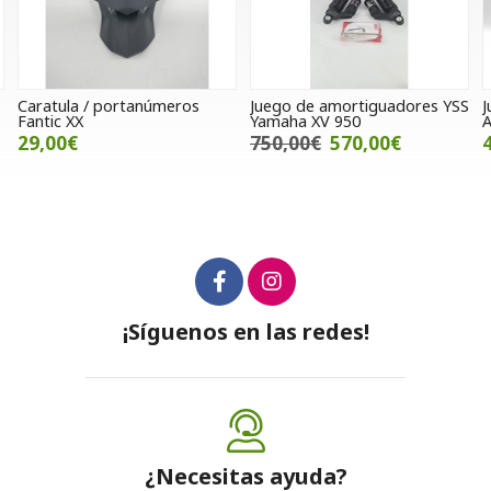
Juego de amortiguadores YSS
Juego Separadores quad /
L
Yamaha XV 950
ATV
K
750,00€
570,00€
49,00€
¡Síguenos en las redes!
¿Necesitas ayuda?