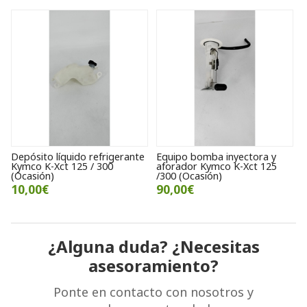
Equipo bomba inyectora y
Llanta delantera Kymco K-Xct
P
aforador Kymco K-Xct 125
125 / 300 (Ocasión)
K
/300 (Ocasión)
75,00€
90,00€
¿Alguna duda? ¿Necesitas
asesoramiento?
Ponte en contacto con nosotros y