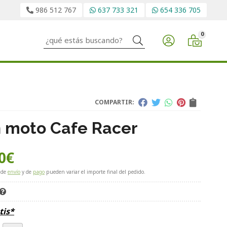
986 512 767
637 733 321
654 336 705
0
Buscar
COMPARTIR:
n moto Cafe Racer
0
€
 de
envío
y de
pago
pueden variar el importe final del pedido.
tis*