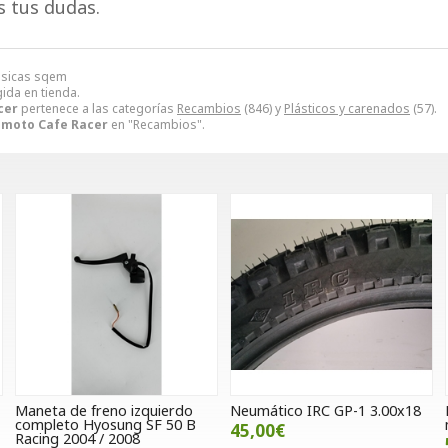
s tus dudas.
lásicas sqem
gida en tienda.
cer
pertenece a las categorías
Recambios
(846) y
Plásticos y carenados
(57).
 moto Cafe Racer
en "Recambios".
Maneta de freno izquierdo
Neumático IRC GP-1 3.00x18
completo Hyosung SF 50 B
45,00€
Racing 2004 / 2008