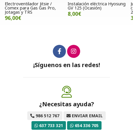
 Jitsie /
Instalación eléctrica Hyosung
Juego de tapas late
 Gas Pro,
GV 125 (Ocasión)
carenado Hyosung 
250 / 650 (OCASIO
8,00€
300,00€
¡Síguenos en las redes!
¿Necesitas ayuda?
986 512 767
ENVIAR EMAIL
637 733 321
654 336 705