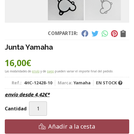
COMPARTIR:
Junta Yamaha
16,00
€
Las modalidades de
envío
y de
pago
pueden variar el importe final del pedido.
Ref.:
4HC-12428-10
Marca:
Yamaha
EN STOCK
envío desde
4,42
€
*
Cantidad
Añadir a la cesta