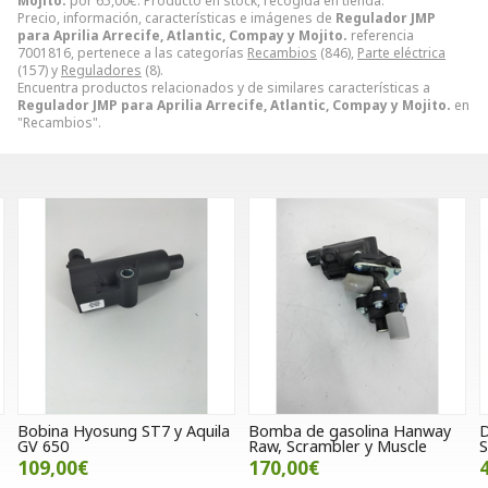
Mojito.
por
65,00
€
. Producto en stock, recogida en tienda.
Precio, información, características e imágenes de
Regulador JMP
para Aprilia Arrecife, Atlantic, Compay y Mojito.
referencia
7001816, pertenece a las categorías
Recambios
(846),
Parte eléctrica
(157) y
Reguladores
(8).
Encuentra productos relacionados y de similares características a
Regulador JMP para Aprilia Arrecife, Atlantic, Compay y Mojito.
en
"Recambios".
Bomba de gasolina Hanway
Depósito de gasolina Wottan
P
Raw, Scrambler y Muscle
Storm 125 (OCASION)
d
170,00€
40,00€