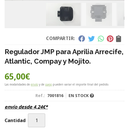
COMPARTIR:
Regulador JMP para Aprilia Arrecife,
Atlantic, Compay y Mojito.
65,00
€
Las modalidades de
envío
y de
pago
pueden variar el importe final del pedido.
Ref.:
7001816
EN STOCK
envío desde
4,24
€
*
Cantidad