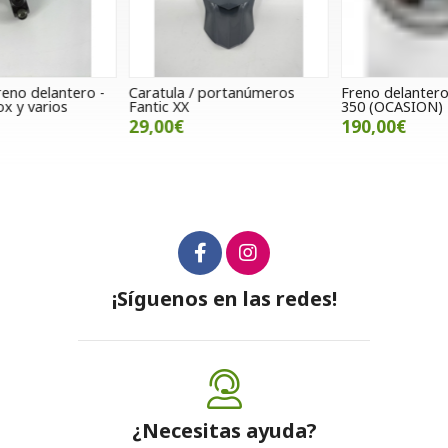
Caratula / portanúmeros
Freno delantero Honda TRX
N
Fantic XX
350 (OCASION)
29,00€
190,00€
¡Síguenos en las redes!
¿Necesitas ayuda?