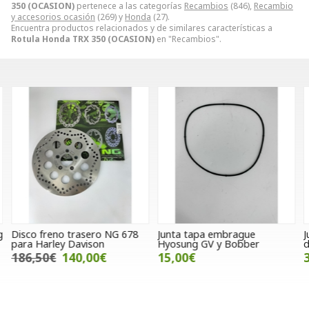
350 (OCASION)
pertenece a las categorías
Recambios
(846),
Recambio
y accesorios ocasión
(269) y
Honda
(27).
Encuentra productos relacionados y de similares características a
Rotula Honda TRX 350 (OCASION)
en "Recambios".
g
Disco freno trasero NG 678
Junta tapa embrague
J
para Harley Davison
Hyosung GV y Bobber
d
186,50€
140,00€
15,00€