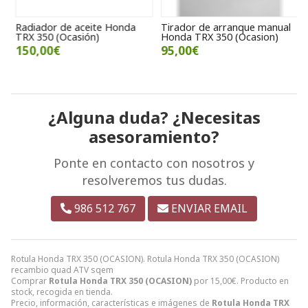
Radiador de aceite Honda
Tirador de arranque manual
T
TRX 350 (Ocasión)
Honda TRX 350 (Ocasion)
3
150,00€
95,00€
¿Alguna duda? ¿Necesitas
asesoramiento?
Ponte en contacto con nosotros y
resolveremos tus dudas.
986 512 767
ENVIAR EMAIL
Rotula Honda TRX 350 (OCASION). Rotula Honda TRX 350 (OCASION)
recambio quad ATV sqem
Comprar
Rotula Honda TRX 350 (OCASION)
por
15,00
€
. Producto en
stock, recogida en tienda.
Precio, información, características e imágenes de
Rotula Honda TRX