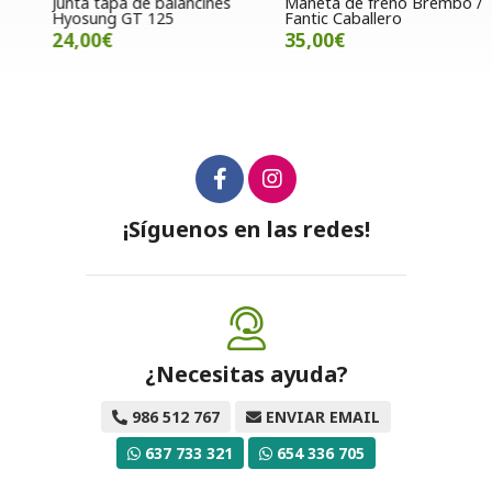
Junta tapa de balancines
Maneta de freno Brembo /
P
Hyosung GT 125
Fantic Caballero
B
24,00€
35,00€
¡Síguenos en las redes!
¿Necesitas ayuda?
986 512 767
ENVIAR EMAIL
637 733 321
654 336 705