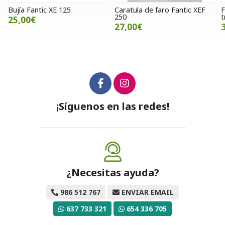
Caratula de faro Fantic XEF
Flap rueda trasera Gasgas
250
trial
27,00€
30,00€
¡Síguenos en las redes!
¿Necesitas ayuda?
986 512 767
ENVIAR EMAIL
637 733 321
654 336 705