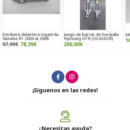
Juego de barras de horquilla
Junta Yamaha
S
Hyosung GTR (OCASION)
G
16,00€
200,00€
¡Síguenos en las redes!
¿Necesitas ayuda?