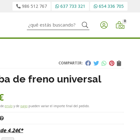
986 512 767
637 733 321
654 336 705
0
Buscar
COMPARTIR:
a de freno universal
€
 de
envío
y de
pago
pueden variar el importe final del pedido.
sde
4,24
€
*