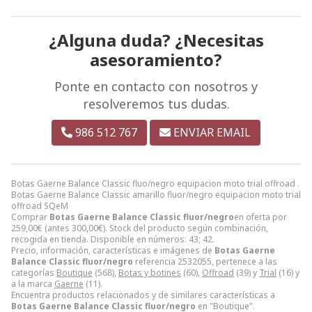
¿Alguna duda? ¿Necesitas
asesoramiento?
Ponte en contacto con nosotros y
resolveremos tus dudas.
986 512 767
ENVIAR EMAIL
Botas Gaerne Balance Classic fluo/negro equipacion moto trial offroad .
Botas Gaerne Balance Classic amarillo fluor/negro equipacion moto trial
offroad SQeM
Comprar
Botas Gaerne Balance Classic fluor/negro
en oferta por
259,00
€
(antes
300,00
€
). Stock del producto según combinación,
recogida en tienda. Disponible en números: 43; 42.
Precio, información, características e imágenes de
Botas Gaerne
Balance Classic fluor/negro
referencia 2532055, pertenece a las
categorías
Boutique
(568),
Botas y botines
(60),
Offroad
(39) y
Trial
(16) y
a la marca
Gaerne
(11).
Encuentra productos relacionados y de similares características a
Botas Gaerne Balance Classic fluor/negro
en "Boutique".