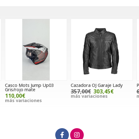
asco Mots Jump Up03
Cazadora OJ Garaje Lady
Pant
ris/rojo mate
357,00€
303,45€
65,
110,00€
más variaciones
más 
más variaciones