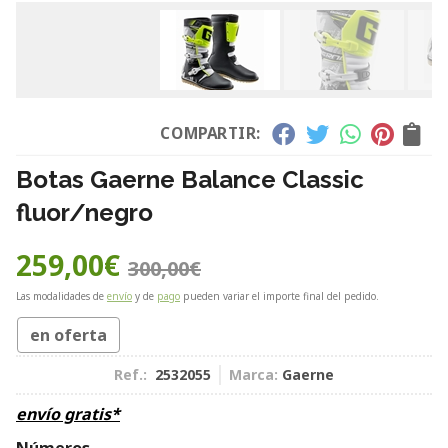
COMPARTIR:
Botas Gaerne Balance Classic
fluor/negro
259,00
€
300,00
€
Las modalidades de
envío
y de
pago
pueden variar el importe final del pedido.
en oferta
Ref.:
2532055
Marca:
Gaerne
envío gratis*