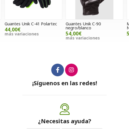
k C-41 Polartec
Guantes Unik C-90
Mochila / Came
negro/blanco
NYX
54,00€
55,00€
iones
más variaciones
¡Síguenos en las redes!
¿Necesitas ayuda?