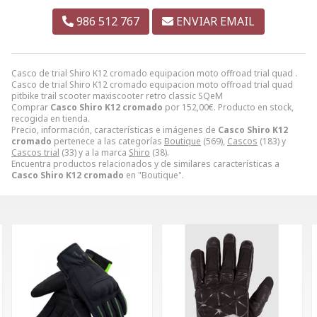
986 512 767
ENVIAR EMAIL
Casco de trial Shiro K12 cromado equipacion moto offroad trial quad .
Casco de trial Shiro K12 cromado equipacion moto offroad trial quad
pitbike trail scooter maxiscooter retro classic SQeM
Comprar
Casco Shiro K12 cromado
por
152,00
€
. Producto en stock,
recogida en tienda.
Precio, información, características e imágenes de
Casco Shiro K12
cromado
pertenece a las categorías
Boutique
(569),
Cascos
(183) y
Cascos trial
(33) y a la marca
Shiro
(38).
Encuentra productos relacionados y de similares características a
Casco Shiro K12 cromado
en "Boutique".