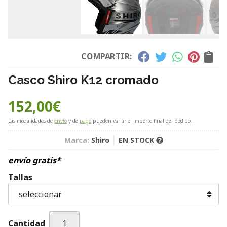
COMPARTIR:
Casco Shiro K12 cromado
152,00
€
Las modalidades de
envío
y de
pago
pueden variar el importe final del pedido.
Marca:
Shiro
EN STOCK
envío gratis*
Tallas
Cantidad