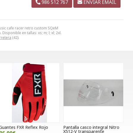
986 512 767
ENVIAR EMAIL
assic cafe racer retro custom SQeM
sponible en tallas: xs; m; l; xl; 2xl.
rretera
(42).
Guantes FXR Reflex Rojo
Pantalla casco integral Nitro
X512-V transparente