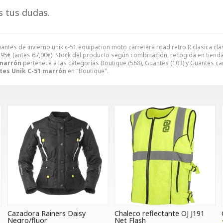
s tus dudas.
uantes de invierno unik c-51 equipacion moto carretera road retro R clasica cl
,95
€
(antes
67,00
€
). Stock del producto según combinación, recogida en tienda. Di
 marrón
pertenece a las categorías
Boutique
(568),
Guantes
(103) y
Guantes ca
tes Unik C-51 marrón
en "Boutique".
Cazadora Rainers Daisy
Chaleco reflectante OJ J191
Negro/fluor
Net Flash