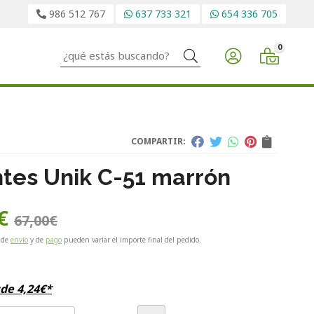
986 512 767
637 733 321
654 336 705
0
Buscar
COMPARTIR:
tes Unik C-51 marrón
€
67,00
€
 de
envío
y de
pago
pueden variar el importe final del pedido.
sde
4,24
€
*