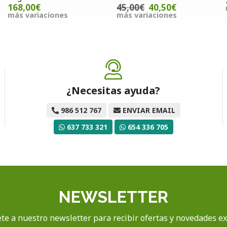
168,00€
45,00€
40,50€
más variaciones
más variaciones
¿Necesitas ayuda?
986 512 767
ENVIAR EMAIL
637 733 321
654 336 705
NEWSLETTER
te a nuestro newsletter para recibir ofertas y novedades ex