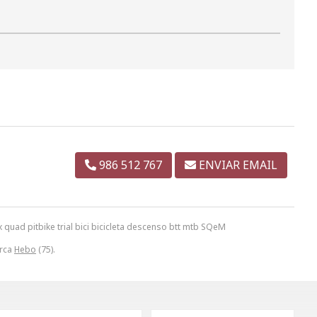
986 512 767
ENVIAR EMAIL
ad pitbike trial bici bicicleta descenso btt mtb SQeM
arca
Hebo
(75).