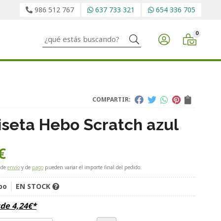
986 512 767
637 733 321
654 336 705
0
Buscar
COMPARTIR:
seta Hebo Scratch azul
€
 de
envío
y de
pago
pueden variar el importe final del pedido.
bo
EN STOCK
sde
4,24
€
*