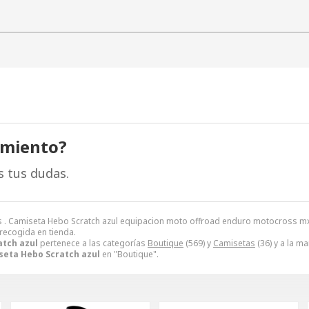
amiento?
s tus dudas.
. Camiseta Hebo Scratch azul equipacion moto offroad enduro motocross mx qu
 recogida en tienda.
tch azul
pertenece a las categorías
Boutique
(569) y
Camisetas
(36) y a la m
seta Hebo Scratch azul
en "Boutique".