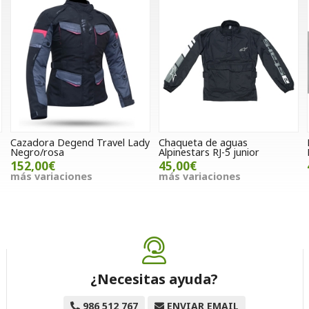
Cazadora Degend Travel Lady
Chaqueta de aguas
Negro/rosa
Alpinestars RJ-5 junior
152,00€
45,00€
más variaciones
más variaciones
¿Necesitas ayuda?
986 512 767
ENVIAR EMAIL