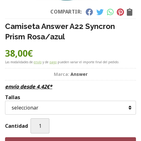
COMPARTIR:
Camiseta Answer A22 Syncron
Prism Rosa/azul
38,00
€
Las modalidades de
envío
y de
pago
pueden variar el importe final del pedido.
Marca:
Answer
envío desde
4,42
€
*
Tallas
Cantidad