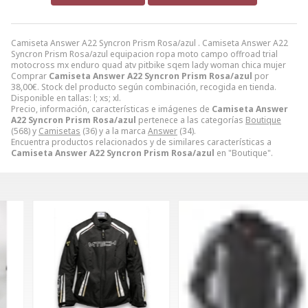
Camiseta Answer A22 Syncron Prism Rosa/azul . Camiseta Answer A22
Syncron Prism Rosa/azul equipacion ropa moto campo offroad trial
motocross mx enduro quad atv pitbike sqem lady woman chica mujer
Comprar
Camiseta Answer A22 Syncron Prism Rosa/azul
por
38,00
€
. Stock del producto según combinación, recogida en tienda.
Disponible en tallas: l; xs; xl.
Precio, información, características e imágenes de
Camiseta Answer
A22 Syncron Prism Rosa/azul
pertenece a las categorías
Boutique
(568) y
Camisetas
(36) y a la marca
Answer
(34).
Encuentra productos relacionados y de similares características a
Camiseta Answer A22 Syncron Prism Rosa/azul
en "Boutique".