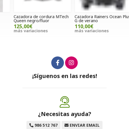
Cazadora de cordura MTech
Cazadora Rainers Ocean Plus
G
Queen negro/fluor
G de verano
125,00€
110,00€
más variaciones
más variaciones
¡Síguenos en las redes!
¿Necesitas ayuda?
986 512 767
ENVIAR EMAIL