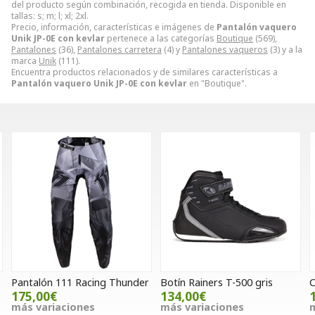
del producto según combinación, recogida en tienda. Disponible en
tallas: s; m; l; xl; 2xl.
Precio, información, características e imágenes de
Pantalón vaquero
Unik JP-0E con kevlar
pertenece a las categorías
Boutique
(569),
Pantalones
(36),
Pantalones carretera
(4) y
Pantalones vaqueros
(3) y a la
marca
Unik
(111).
Encuentra productos relacionados y de similares características a
Pantalón vaquero Unik JP-0E con kevlar
en "Boutique".
antalón 111 Racing Thunder
Botín Rainers T-500 gris
Caza
175,00€
134,00€
140
más variaciones
más variaciones
más 