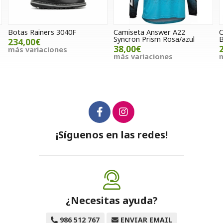
Camiseta Answer A22
Casco Hebo Zone 4 Air
Syncron Prism Rosa/azul
Balance Amarillo / blanco
38,00€
223,00€
más variaciones
más variaciones
¡Síguenos en las redes!
¿Necesitas ayuda?
986 512 767
ENVIAR EMAIL