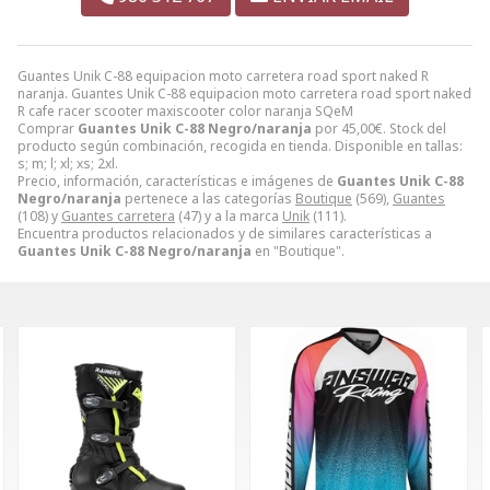
Guantes Unik C-88 equipacion moto carretera road sport naked R
naranja. Guantes Unik C-88 equipacion moto carretera road sport naked
R cafe racer scooter maxiscooter color naranja SQeM
Comprar
Guantes Unik C-88 Negro/naranja
por
45,00
€
. Stock del
producto según combinación, recogida en tienda. Disponible en tallas:
s; m; l; xl; xs; 2xl.
Precio, información, características e imágenes de
Guantes Unik C-88
Negro/naranja
pertenece a las categorías
Boutique
(569),
Guantes
(108) y
Guantes carretera
(47) y a la marca
Unik
(111).
Encuentra productos relacionados y de similares características a
Guantes Unik C-88 Negro/naranja
en "Boutique".