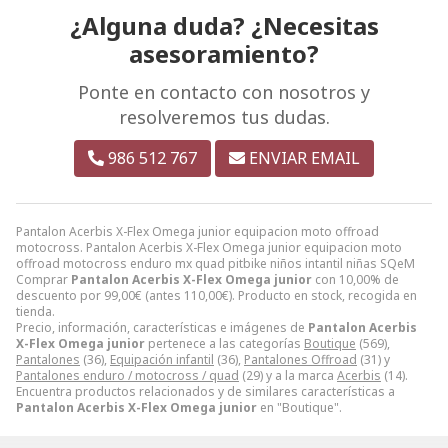
¿Alguna duda? ¿Necesitas
asesoramiento?
Ponte en contacto con nosotros y
resolveremos tus dudas.
986 512 767
ENVIAR EMAIL
Pantalon Acerbis X-Flex Omega junior equipacion moto offroad
motocross. Pantalon Acerbis X-Flex Omega junior equipacion moto
offroad motocross enduro mx quad pitbike niños intantil niñas SQeM
Comprar
Pantalon Acerbis X-Flex Omega junior
con 10,00% de
descuento por
99,00
€
(antes
110,00
€
). Producto en stock, recogida en
tienda.
Precio, información, características e imágenes de
Pantalon Acerbis
X-Flex Omega junior
pertenece a las categorías
Boutique
(569),
Pantalones
(36),
Equipación infantil
(36),
Pantalones Offroad
(31) y
Pantalones enduro / motocross / quad
(29) y a la marca
Acerbis
(14).
Encuentra productos relacionados y de similares características a
Pantalon Acerbis X-Flex Omega junior
en "Boutique".