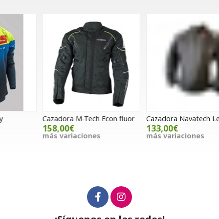
Cazadora M-Tech Econ fluor
Cazadora Navatech Leila
G
S
158,00€
133,00€
más variaciones
más variaciones