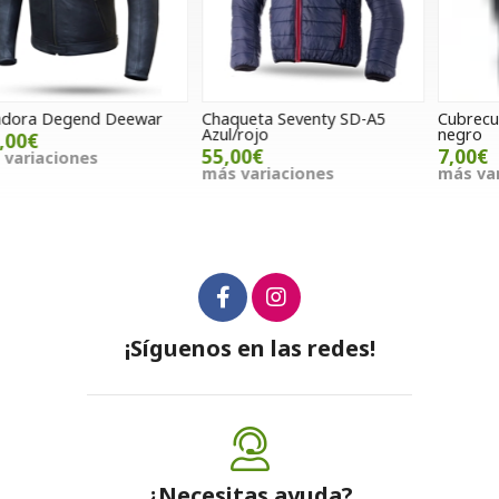
Chaqueta Seventy SD-A5
Cubrecuellos de algodón Unik
D
Azul/rojo
negro
m
55,00€
7,00€
más variaciones
más variaciones
¡Síguenos en las redes!
¿Necesitas ayuda?